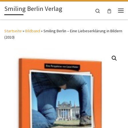
Smiling Berlin Verlag
Zum Inhalt springen
Search
Me
Startseite
»
Bildband
»
Smiling Berlin – Eine Liebeserklärung in Bildern
(2010)