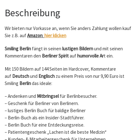
Beschreibung
Wir bieten nur Vorkasse an, wenn Sie anders Zahlung wollen kauf
Sie z.B. auf
Amazon
:
hier klicken
Smiling Berlin
fängt in seinen
lustigen Bildern
und mit seinen
Kommentaren den
Berliner Spirit
auf
humorvolle Ar
t ein.
Mit 150 Bildern auf 144 Seiten im Hardcover, Kommentare
auf
Deutsch
und
Englisch
zu einem Preis von nur 9,90 Euro ist
Smiling
Berlin
das ideale:
– Andenken und
Mitbringsel
für Berlinbesucher.
– Geschenk für Berliner von Berlinern.
– lustiges Berlin Buch für baldige Berliner
– Berlin-Buch als ein Insider-Stadtführer.
– Berlin Buch für eine Entdeckungsreise.
– Patientengeschenk „Lachen ist die beste Medizin“
– Kunden- & Mitarbeitergeschenk für Unternehmen