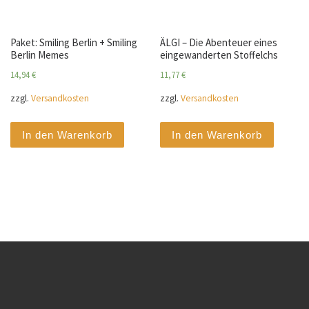
Paket: Smiling Berlin + Smiling
ÄLGI – Die Abenteuer eines
Berlin Memes
eingewanderten Stoffelchs
14,94
€
11,77
€
zzgl.
Versandkosten
zzgl.
Versandkosten
In den Warenkorb
In den Warenkorb